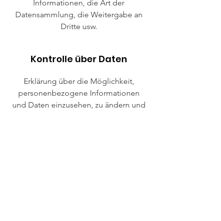
Informationen, die Art der
Datensammlung, die Weitergabe an
Dritte usw.
Kontrolle über Daten
Erklärung über die Möglichkeit,
personenbezogene Informationen
und Daten einzusehen, zu ändern und
zu aktualisieren, Bedenken bezüglich
der Datenverwendung usw.
Datensicherheit
Schutzmaßnahmen der
Nutzerdaten,
Datenverschlüsselung,
Serverinformationen, auf denen