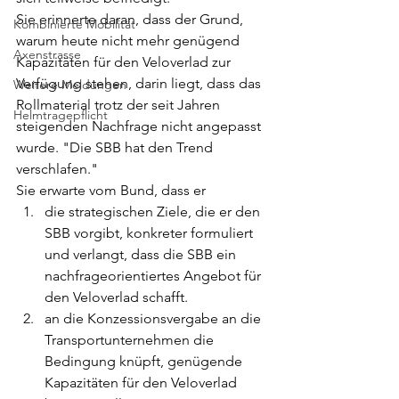
Sie erinnerte daran, dass der Grund, 
Kombinierte Mobilität
warum heute nicht mehr genügend 
Axenstrasse
Kapazitäten für den Veloverlad zur 
Verfügung stehen, darin liegt, dass das 
Weitere Meldungen
Rollmaterial trotz der seit Jahren 
Helmtragepflicht
steigenden Nachfrage nicht angepasst 
wurde. "Die SBB hat den Trend 
verschlafen."
Sie erwarte vom Bund, dass er
die strategischen Ziele, die er den 
SBB vorgibt, konkreter formuliert 
und verlangt, dass die SBB ein 
nachfrageorientiertes Angebot für 
den Veloverlad schafft.
an die Konzessionsvergabe an die 
Transportunternehmen die 
Bedingung knüpft, genügende 
Kapazitäten für den Veloverlad 