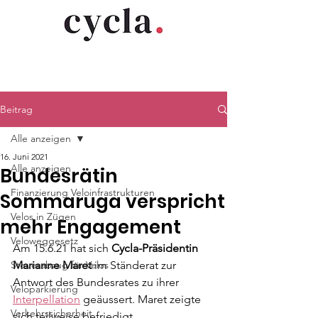
Beitrag
Alle anzeigen
16. Juni 2021
Alle anzeigen
Bundesrätin
Finanzierung Veloinfrastrukturen
Sommaruga verspricht
Velos in Zügen
mehr Engagement
Veloweggesetz
Am 15.6.21 hat sich 
Cycla-Präsidentin 
Steuerabzug für Velos
Marianne Maret
 im Ständerat zur 
Antwort des Bundesrates zu ihrer 
Veloparkierung
Interpellation
 geäussert. Maret zeigte 
Verkehrssicherheit
sich teilweise befriedigt. 