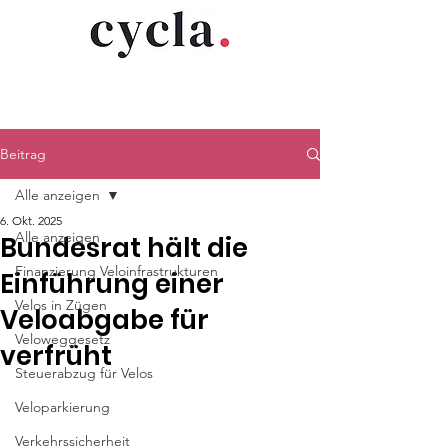
Beitrag
Alle anzeigen
6. Okt. 2025
Alle anzeigen
Bundesrat hält die
Finanzierung Veloinfrastrukturen
Einführung einer
Velos in Zügen
Veloabgabe für
Veloweggesetz
verfrüht
Steuerabzug für Velos
Veloparkierung
Verkehrssicherheit