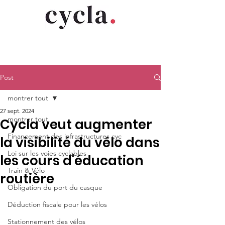
Post
montrer tout
27 sept. 2024
montrer tout
Cycla veut augmenter
Financement des infrastructures cyc
la visibilité du vélo dans
Loi sur les voies cyclables
les cours d'éducation
Train & Vélo
routière
Obligation du port du casque
Déduction fiscale pour les vélos
Stationnement des vélos