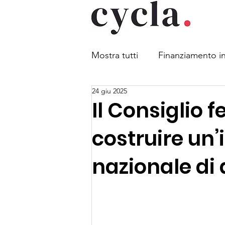
Mostra tutti
Finanziamento in
24 giu 2025
Mobilità combinata
Legg
Il Consiglio 
costruire un’
Sicurezza stradale
Parch
nazionale di 
Obbligo di indossare il casc