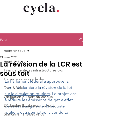
Post
montrer tout
21 mars 2023
montrer tout
La révision de la LCR est
Financement des infrastructures cyc
sous toit
Loi sur les voies cyclables
Le Parlement fédéral a approuvé la 
semaine dernière la 
révision de la loi 
Train & Vélo
sur la circulation routière
. Le projet vise 
Obligation du port du casque
à réduire les émissions de gaz à effet 
Déduction fiscale pour les vélos
de serre, à augmenter la sécurité 
routière et à permettre la conduite 
Stationnement des vélos