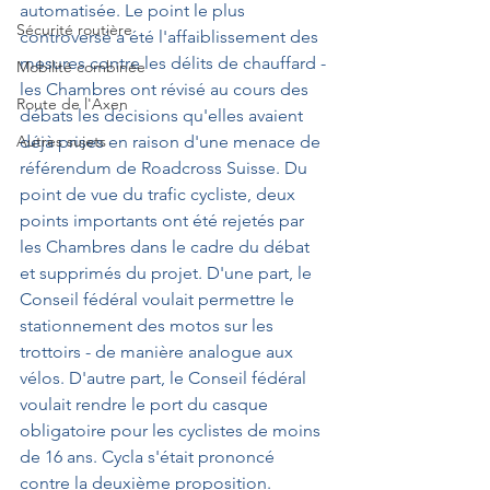
automatisée. Le point le plus 
Sécurité routière
controversé a été l'affaiblissement des 
mesures contre les délits de chauffard - 
Mobilité combinée
les Chambres ont révisé au cours des 
Route de l'Axen
débats les décisions qu'elles avaient 
Autres sujets
déjà prises en raison d'une menace de 
référendum de Roadcross Suisse. Du 
point de vue du trafic cycliste, deux 
points importants ont été rejetés par 
les Chambres dans le cadre du débat 
et supprimés du projet. D'une part, le 
Conseil fédéral voulait permettre le 
stationnement des motos sur les 
trottoirs - de manière analogue aux 
vélos. D'autre part, le Conseil fédéral 
voulait rendre le port du casque 
obligatoire pour les cyclistes de moins 
de 16 ans. Cycla s'était prononcé 
contre la deuxième proposition.