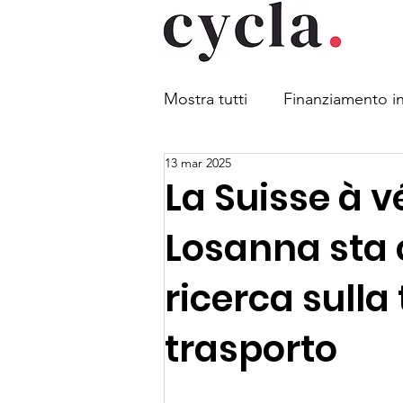
Mostra tutti
Finanziamento in
13 mar 2025
Mobilità combinata
Legg
La Suisse à vé
Losanna sta
Sicurezza stradale
Parch
ricerca sulla
Obbligo di indossare il casc
trasporto