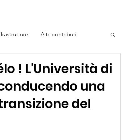
Home
A proposito di Cycla
Temi
Eventi
Contatto
frastrutture
Altri contributi
e federale sulle vie ciclabili
lo ! L'Università di
 conducendo una
eggio per biciclette
 transizione del
o