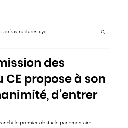
me
A propos de Cycla
Thèmes
Événements
Cont
 infrastructures cyc
Train & Vélo
mission des
u CE propose à son
ue
Déduction fiscale pour les vélos
unanimité, d’entrer
Sécurité routière
 franchi le premier obstacle parlementaire. 
e de l'Axen
Autres sujets