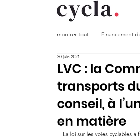
Ho
montrer tout
Financement des
30 juin 2021
Loi sur les voies cyclables
LVC : la Com
transports d
Obligation du port du casq
conseil, à l’
Stationnement des vélos
en matière
La loi sur les voies cyclables a
Mobilité combinée
Rout