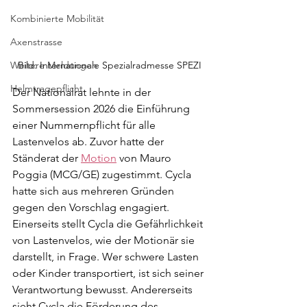
Kombinierte Mobilität
Axenstrasse
Weitere Meldungen
Bild: Internationale Spezialradmesse SPEZI
Helmtragepflicht
Der Nationalrat lehnte in der 
Sommersession 2026 die Einführung 
einer Nummernpflicht für alle 
Lastenvelos ab. Zuvor hatte der 
Ständerat der 
Motion
 von Mauro 
Poggia (MCG/GE) zugestimmt. Cycla 
hatte sich aus mehreren Gründen 
gegen den Vorschlag engagiert. 
Einerseits stellt Cycla die Gefährlichkeit 
von Lastenvelos, wie der Motionär sie 
darstellt, in Frage. Wer schwere Lasten 
oder Kinder transportiert, ist sich seiner 
Verantwortung bewusst. Andererseits 
sieht Cycla die Förderung des 