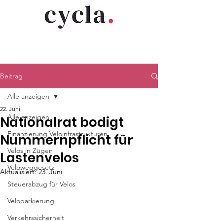
Beitrag
Alle anzeigen
22. Juni
Alle anzeigen
Nationalrat bodigt
Finanzierung Veloinfrastrukturen
Nummernpflicht für
Velos in Zügen
Lastenvelos
Veloweggesetz
Aktualisiert:
23. Juni
Steuerabzug für Velos
Veloparkierung
Verkehrssicherheit