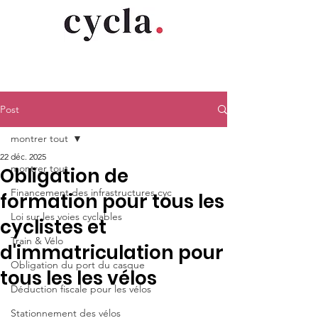
Post
montrer tout
22 déc. 2025
montrer tout
Obligation de
Financement des infrastructures cyc
formation pour tous les
Loi sur les voies cyclables
cyclistes et
Train & Vélo
d'immatriculation pour
Obligation du port du casque
tous les les vélos
Déduction fiscale pour les vélos
Stationnement des vélos