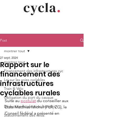
Post
montrer tout
27 sept. 2024
montrer tout
Rapport sur le
Financement des infrastructures cyc
financement des
Loi sur les voies cyclables
infrastructures
Train & Vélo
cyclables rurales
Obligation du port du casque
Suite au 
postulat
 du conseiller aux 
Déduction fiscale pour les vélos
Etats Matthias Michel (PLR, ZG), le 
Conseil fédéral a présenté en 
Stationnement des vélos