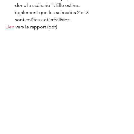
donc le scénario 1. Elle estime 
également que les scénarios 2 et 3 
sont coûteux et irréalistes. 
Lien
 vers le rapport (pdf)
Financement des infrastructures cyc
Commentaires
Rédigez un commentaire...