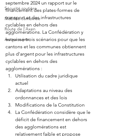
septembre 2024 un rapport sur le 
Sécurité routière
financement des plates-formes de 
transport et des infrastructures 
Mobilité combinée
cyclables en dehors des 
Route de l'Axen
agglomérations. La Confédération y 
Autres sujets
esquisse trois scénarios pour que les 
cantons et les communes obtiennent 
plus d'argent pour les infrastructures 
cyclables en dehors des 
agglomérations : 
Utilisation du cadre juridique 
actuel 
Adaptations au niveau des 
ordonnances et des lois 
Modifications de la Constitution 
La Confédération considère que le 
déficit de financement en dehors 
des agglomérations est 
relativement faible et propose 