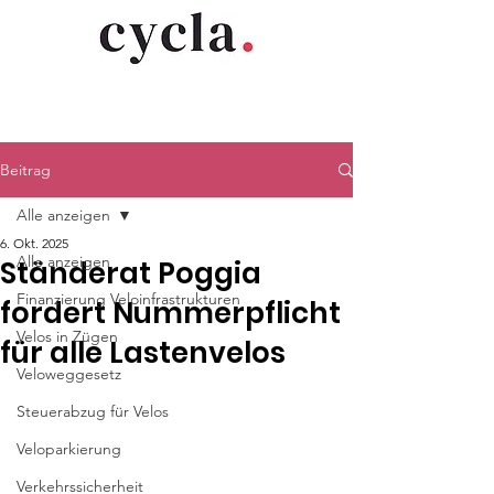
Beitrag
Alle anzeigen
6. Okt. 2025
Alle anzeigen
Ständerat Poggia
Finanzierung Veloinfrastrukturen
fordert Nummerpflicht
Velos in Zügen
für alle Lastenvelos
Veloweggesetz
Steuerabzug für Velos
Veloparkierung
Verkehrssicherheit