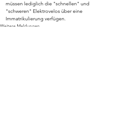
müssen lediglich die "schnellen" und 
"schweren" Elektrovelos über eine 
Immatrikulierung verfügen.
Weitere Meldungen
Kommentare
Kommentar verfassen...
© 2025 cycla - die Schweizer Velo-Allianz |
Impressum