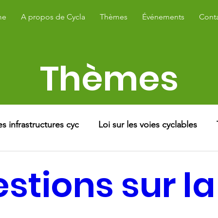
me
A propos de Cycla
Thèmes
Événements
Cont
Thèmes
 infrastructures cyc
Loi sur les voies cyclables
ue
Déduction fiscale pour les vélos
Stationneme
stions sur la
ité combinée
Route de l'Axen
Autres sujets