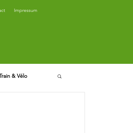
act
Impressum
Train & Vélo
nt des vélos