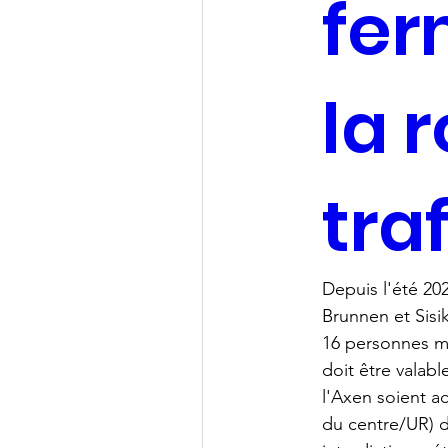
fer
la 
tra
Depuis l'été 202
Brunnen et Sisi
16 personnes ma
doit être valab
l'Axen soient a
du centre/UR) d