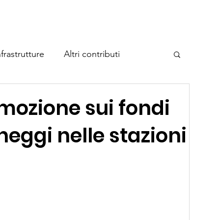
Home
A proposito di Cycla
Temi
Eventi
Contatto
frastrutture
Altri contributi
e federale sulle vie ciclabili
mozione sui fondi
cheggi nelle stazioni
eggio per biciclette
o