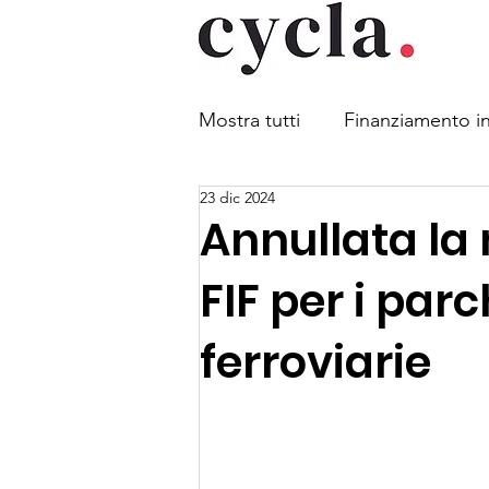
Mostra tutti
Finanziamento in
23 dic 2024
Mobilità combinata
Legg
Annullata la 
FIF per i par
Sicurezza stradale
Parch
ferroviarie
Obbligo di indossare il casc