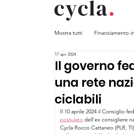
Mostra tutti
Finanziamento in
17 apr 2024
Mobilità combinata
Legg
Il governo fe
una rete nazi
Sicurezza stradale
Parch
ciclabili
Obbligo di indossare il casc
Il 10 aprile 2024 il Consiglio f
postulato
 dell'ex consigliere 
Cycla Rocco Cattaneo (PLR, TI). 