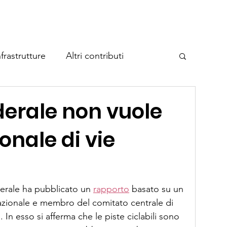
Home
A proposito di Cycla
Temi
Eventi
Contatto
frastrutture
Altri contributi
e federale sulle vie ciclabili
derale non vuole
onale di vie
eggio per biciclette
o
ederale ha pubblicato un 
rapporto
 basato su un 
nazionale e membro del comitato centrale di 
In esso si afferma che le piste ciclabili sono 