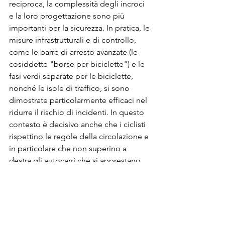
reciproca, la complessità degli incroci 
e la loro progettazione sono più 
importanti per la sicurezza. In pratica, le 
misure infrastrutturali e di controllo, 
come le barre di arresto avanzate (le 
cosiddette "borse per biciclette") e le 
fasi verdi separate per le biciclette, 
nonché le isole di traffico, si sono 
dimostrate particolarmente efficaci nel 
ridurre il rischio di incidenti. In questo 
contesto è decisivo anche che i ciclisti 
rispettino le regole della circolazione e 
in particolare che non superino a 
destra gli autocarri che si apprestano 
alla svolta, hanno inserito l’indicatore 
di direzione o sono già in fase di 
partenza.
Sicurezza stradale