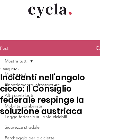
Post
Mostra tutti
1 mag 2025
Mostra tutti
Incidenti nell'angolo
Finanziamento infrastrutture
cieco: Il Consiglio
Altri contributi
federale respinge la
Mobilità combinata
soluzione austriaca
Legge federale sulle vie ciclabili
Sicurezza stradale
Parcheggio per biciclette