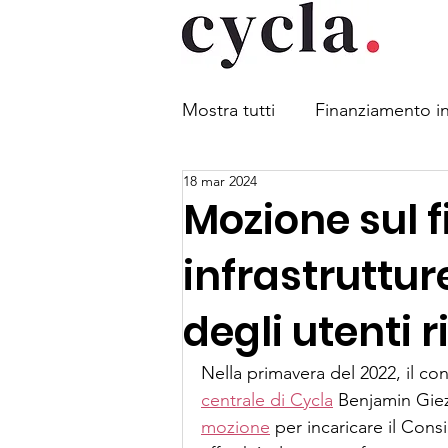
Mostra tutti
Finanziamento in
18 mar 2024
Mobilità combinata
Legg
Mozione sul 
infrastruttur
Sicurezza stradale
Parch
degli utenti r
Obbligo di indossare il casc
Nella primavera del 2022, il co
centrale di Cycla
 Benjamin Gie
mozione
 per incaricare il Cons