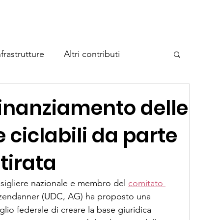
Home
A proposito di Cycla
Temi
Eventi
Contatto
frastrutture
Altri contributi
e federale sulle vie ciclabili
finanziamento delle
e ciclabili da parte
eggio per biciclette
itirata
o
nsigliere nazionale e membro del 
comitato 
zendanner (UDC, AG) ha proposto una 
iglio federale di creare la base giuridica 