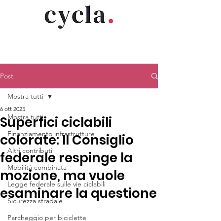
Post
Mostra tutti
6 ott 2025
Mostra tutti
Superfici ciclabili
Finanziamento infrastrutture
colorate: Il Consiglio
Altri contributi
federale respinge la
Mobilità combinata
mozione, ma vuole
Legge federale sulle vie ciclabili
esaminare la questione
Sicurezza stradale
Parcheggio per biciclette