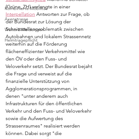
(Grüne, ZH) verlangte in einer 
Kombinierte Mobilität
Interpellation
 Antworten zur Frage, ob 
Axenstrasse
der Bundesrat zur Lösung der 
Schnittstellenproblematik zwischen 
Weitere Meldungen
Autobahnen und lokalem Strassennetz 
Helmtragepflicht
weiterhin auf die Förderung 
flächeneffizienter Verkehrsmittel wie 
den ÖV oder den Fuss- und 
Veloverkehr setzt. Der Bundesrat bejaht 
die Frage und verweist auf die 
finanzielle Unterstützung von 
Agglomerationsprogrammen, in 
denen "unter anderem auch 
Infrastrukturen für den öffentlichen 
Verkehr und den Fuss- und Veloverkehr 
sowie die Aufwertung des 
Strassenraumes" realisiert werden 
können. Dabei sorgt "die 