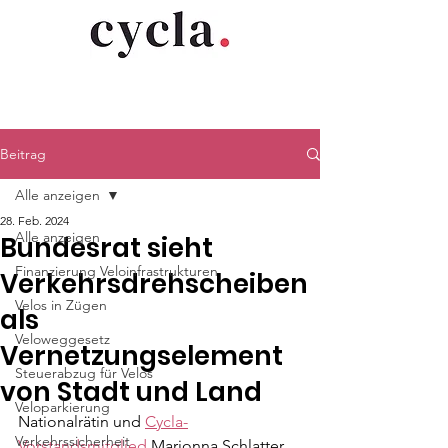
Beitrag
Alle anzeigen
28. Feb. 2024
Alle anzeigen
Bundesrat sieht
Finanzierung Veloinfrastrukturen
Verkehrsdrehscheiben
Velos in Zügen
als
Veloweggesetz
Vernetzungselement
Steuerabzug für Velos
von Stadt und Land
Veloparkierung
Nationalrätin und 
Cycla-
Verkehrssicherheit
Vorstandsmitglied
 Marionna Schlatter 