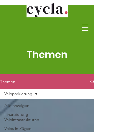
Themen
Themen
Veloparkierung
Alle anzeigen
Finanzierung
Veloinfrastrukturen
Velos in Zügen