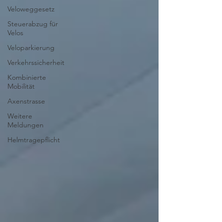
Veloweggesetz
Steuerabzug für
Velos
Veloparkierung
Verkehrssicherheit
Kombinierte
Mobilität
Axenstrasse
Weitere
Meldungen
Helmtragepflicht