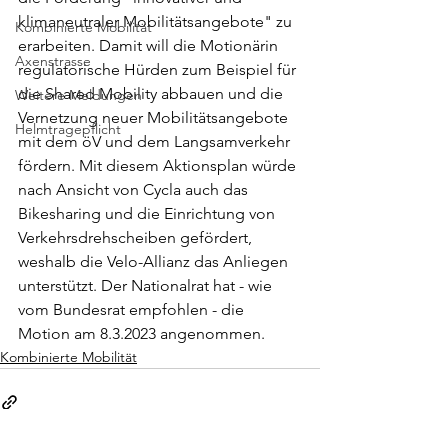
klimaneutraler Mobilitätsangebote" zu 
Kombinierte Mobilität
erarbeiten. Damit will die Motionärin 
Axenstrasse
regulatorische Hürden zum Beispiel für 
die Shared Mobility abbauen und die 
Weitere Meldungen
Vernetzung neuer Mobilitätsangebote 
Helmtragepflicht
mit dem öV und dem Langsamverkehr 
fördern. Mit diesem Aktionsplan würde 
nach Ansicht von Cycla auch das 
Bikesharing und die Einrichtung von 
Verkehrsdrehscheiben gefördert, 
weshalb die Velo-Allianz das Anliegen 
unterstützt. Der Nationalrat hat - wie 
vom Bundesrat empfohlen - die 
Motion am 8.3.2023 angenommen.
Kombinierte Mobilität