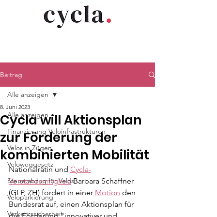
Beitrag
Alle anzeigen
8. Juni 2023
Alle anzeigen
Cycla will Aktionsplan
Finanzierung Veloinfrastrukturen
zur Förderung der
Velos in Zügen
kombinierten Mobilität
Veloweggesetz
Nationalrätin und 
Cycla-
Steuerabzug für Velos
Vorstandsmitglied
 Barbara Schaffner 
(GLP, ZH) fordert in einer 
Motion
 den 
Veloparkierung
Bundesrat auf, einen Aktionsplan für 
Verkehrssicherheit
die Förderung "innovativer und 