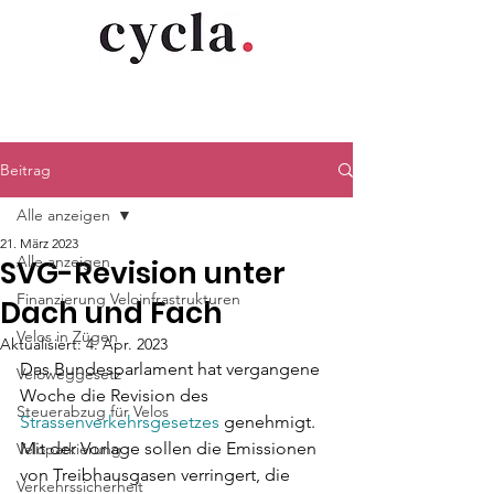
Beitrag
Alle anzeigen
21. März 2023
Alle anzeigen
SVG-Revision unter
Finanzierung Veloinfrastrukturen
Dach und Fach
Velos in Zügen
Aktualisiert:
4. Apr. 2023
Das Bundesparlament hat vergangene 
Veloweggesetz
Woche die Revision des 
Steuerabzug für Velos
Strassenverkehrsgesetzes
 genehmigt. 
Mit der Vorlage sollen die Emissionen 
Veloparkierung
von Treibhausgasen verringert, die 
Verkehrssicherheit