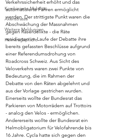
Verkehrssicherheit erhöht und das 
Kombinierte Mobilität
automatisierte Fahren ermöglicht 
werden. Der strittigste Punkt waren die 
Axenstrasse
Abschwächung der Massnahmen 
Weitere Meldungen
gegen Raserdelikte - die Räte 
revidierten im Laufe der Debatte ihre 
Helmtragepflicht
bereits gefassten Beschlüsse aufgrund 
einer Referendumsdrohung von 
Roadcross Schweiz. Aus Sicht des 
Veloverkehrs waren zwei Punkte von 
Bedeutung, die im Rahmen der 
Debatte von den Räten abgelehnt und 
aus der Vorlage gestrichen wurden. 
Einerseits wollte der Bundesrat das 
Parkieren von Motorrädern auf Trottoirs 
- analog den Velos - ermöglichen. 
Andererseits wollte der Bundesrat ein 
Helmobligatorium für Velofahrende bis 
16 Jahre. Cycla hatte sich gegen den 